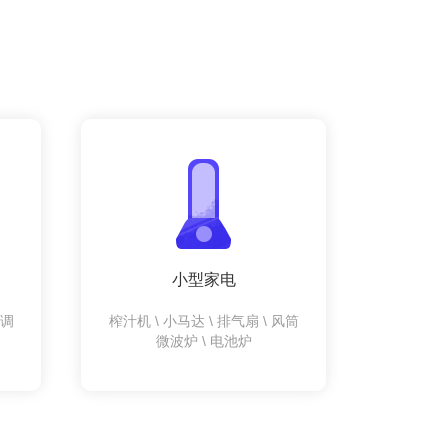
小型家电
空调
榨汁机 \ 小马达 \ 排气扇 \ 风筒
微波炉 \ 电池炉