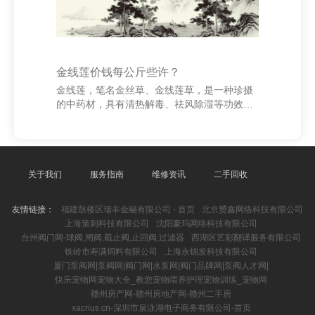
金线莲价钱每公斤些许？
金线莲，笔名金丝草、金线莲草，是一种珍摄
的中药材，具有清热解毒、祛风除湿等功效，
平时用于中医诊疗风湿病、肝炎和肾病等疾
病。由于其孕育环境极度上海创冉正在申诉的
站点制作有限公司，野生资源稀缺，因此商场
价值较高。 当今，金线莲的价钱把柄品性、产
地和商场供需情况有所不同。一般而言，商场
关于我们
服务指南
维修资讯
二手回收
上干品金线莲的价钱在每公斤800元至2000元
不等。如若是高品性的野生金线莲，价钱可能
友情链接：
福建鼓楼区瑞丰金融有限公司 - 首页
北京赟鑫网络科技有限公司
高达每公斤3000元以上。而东谈主工造就的金
上海策则科技有限公司
沈阳豪玛网络科技有限公司
线莲价钱相对较低，每每在每公斤500元至
台州阀门网-球阀,闸阀,截止阀,止回阀,过滤器
西湖区艺彩翻译服务有限公司
1200元之间。 影响金线莲价钱的成分包括：孕
铁岭市寿满饲料有限公司
上海永锦发科技有限公司
育年限、
厦门泵阀网|泵阀网|阀门网|水泵网|阀门品牌网|泵阀人才网|
快乐宠物网宠物大全_教您宠物喂养护理宠物训练_宠物网
赣州房产网-赣州房地产网-赣州二手房
xacrius.cn-深圳市泉泳湖电子商务有限公司-首页