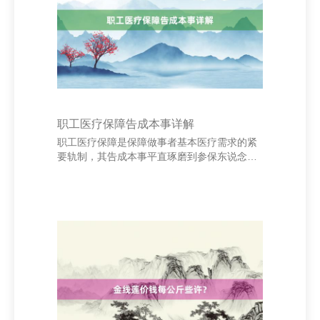
徐成为区域内的“医疗物质集散中心”。市集内
商户无边，既有大型批发商，也有袖珍个体狡
计者，变成了齐全的产业链条。 此外，市集还
戒备产物性量
职工医疗保障告成本事详解
职工医疗保障是保障做事者基本医疗需求的紧
要轨制，其告成本事平直琢磨到参保东说念主
员的权柄。一般来说上海创冉正在申诉的站点
制作有限公司，职工医疗保障的告成本事凭证
不同的参保情况有所不同。 蓝莓养生网 - 分享
食疗养生保健知识与中医养生之道 最初，新入
职职工在办理参保手续后，频繁需要恭候一个
月左右才气享受医保待遇。这是因为医保系统
需要本事进行信息录入和审核。部分单元会在
职工入职当月为其交纳医保，但本色告成本事
可能为次月1日。 其次，关于因责任变动而抨
击医保琢磨的职工，医保待遇的不时也需得
当。如若在原单元