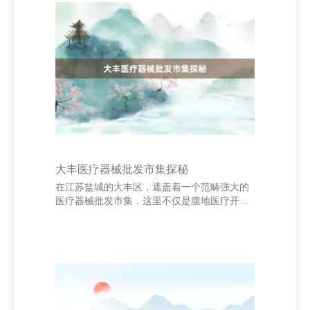
种泰迪犬往往体型较小，毛发卷曲、柔滑，风
物千般，如白色、金色、玄色等。它们的眼睛
大而圆，耳朵下垂，心理清朗可儿。此外，泰
迪犬的身高一般在25厘米摆布，体重不跳跃5
公斤。 其次，查抄血缘文凭。正规的纯种泰迪
犬往往会有由泰斗犬业协会（如AKC、CKU）
颁发的血缘确认，
大丰医疗器械批发市集探秘
在江苏盐城的大丰区，遮盖着一个范畴强大的
医疗器械批发市集，这里不仅是腹地医疗开荒
的热切集散地，也诱导了相近地区的商家前来
采购。走进市集，林林总总标医疗器械让东谈
主目不暇接，从血压计、输液器到呼吸机、监
护仪，种类稠密，应有尽有。 该市集之是以发
展马上，收成于当地完善的物流体系和计谋赞
成。连年来，跟着医疗健康需求的不绝增长，
医疗器械行业迎来快速发缓期，大丰市集也徐